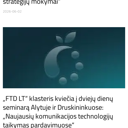
strategijų mokymai“
2026-06-02
„FTD LT“ klasteris kviečia į dviejų dienų
seminarą Alytuje ir Druskininkuose:
„Naujausių komunikacijos technologijų
taikymas pardavimuose“