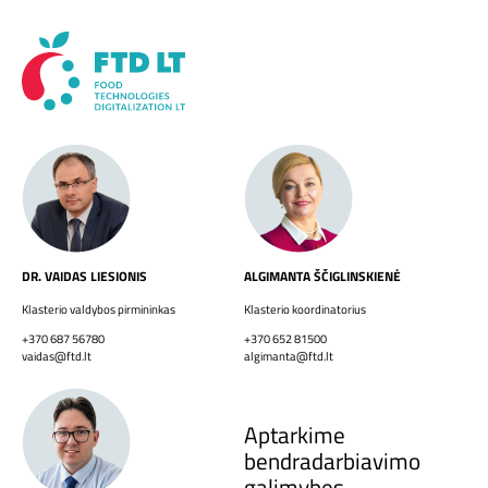
DR. VAIDAS LIESIONIS
ALGIMANTA ŠČIGLINSKIENĖ
Klasterio valdybos pirmininkas
Klasterio koordinatorius
+370 687 56780
+370 652 81500
vaidas@ftd.lt
algimanta@ftd.lt
Aptarkime
bendradarbiavimo
galimybes