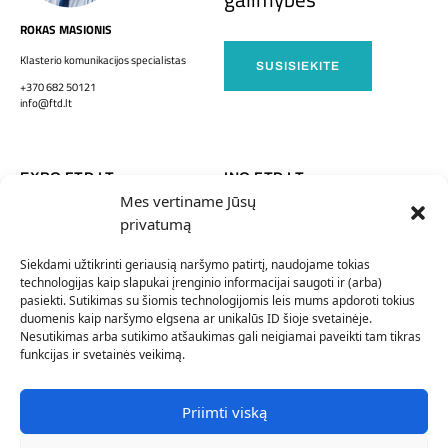
ROKAS MASIONIS
Klasterio komunikacijos specialistas
SUSISIEKITE
+370 682 50121
info@ftd.lt
EXPO FTD LT
INO FTD LT
Mes vertiname Jūsų
privatumą
APIE MUS
FTD LT NARIAI
Siekdami užtikrinti geriausią naršymo patirtį, naudojame tokias
technologijas kaip slapukai įrenginio informacijai saugoti ir (arba)
TINKLAI
pasiekti. Sutikimas su šiomis technologijomis leis mums apdoroti tokius
duomenis kaip naršymo elgsena ar unikalūs ID šioje svetainėje.
Nesutikimas arba sutikimo atšaukimas gali neigiamai paveikti tam tikras
funkcijas ir svetainės veikimą.
Facebook
Linkedin
Atgal į viršų
Priimti viską
Privatumo politika
Slapukų parinktys
©2026
FTD LT. Visos teisės saugomos.