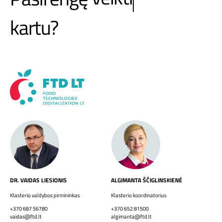
kartu?
DR. VAIDAS LIESIONIS
ALGIMANTA ŠČIGLINSKIENĖ
Klasterio valdybos pirmininkas
Klasterio koordinatorius
+370 687 56780
+370 652 81500
vaidas@ftd.lt
algimanta@ftd.lt