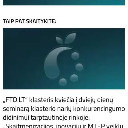
TAIP PAT SKAITYKITE:
„FTD LT“ klasteris kviečia į dviejų dienų
seminarą klasterio narių konkurencingumo
didinimui tarptautinėje rinkoje:
„Skaitmenizacijos, inovacijų ir MTEP veiklų