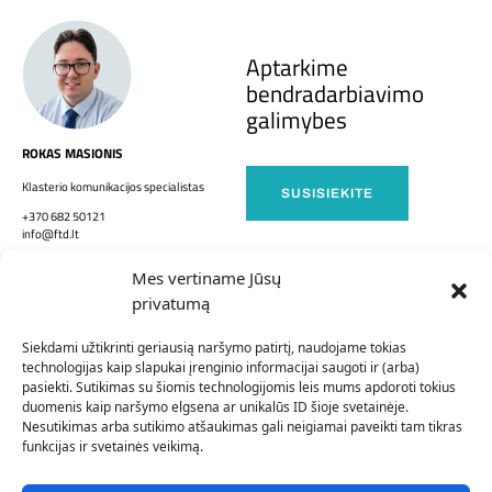
Aptarkime
bendradarbiavimo
galimybes
ROKAS MASIONIS
Klasterio komunikacijos specialistas
SUSISIEKITE
+370 682 50121
info@ftd.lt
Mes vertiname Jūsų
privatumą
EXPO FTD LT
INO FTD LT
Siekdami užtikrinti geriausią naršymo patirtį, naudojame tokias
technologijas kaip slapukai įrenginio informacijai saugoti ir (arba)
APIE MUS
FTD LT NARIAI
pasiekti. Sutikimas su šiomis technologijomis leis mums apdoroti tokius
duomenis kaip naršymo elgsena ar unikalūs ID šioje svetainėje.
Nesutikimas arba sutikimo atšaukimas gali neigiamai paveikti tam tikras
TINKLAI
funkcijas ir svetainės veikimą.