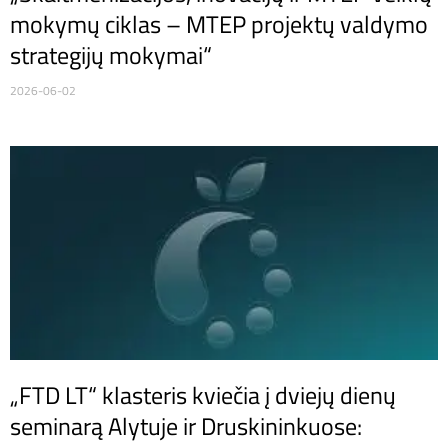
mokymų ciklas – MTEP projektų valdymo
strategijų mokymai“
2026-06-02
„FTD LT“ klasteris kviečia į dviejų dienų
seminarą Alytuje ir Druskininkuose: