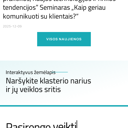
tendencijos” Seminaras „Kaip geriau
komunikuoti su klientais?“
2025-12-09
VISOS NAUJIENOS
Interaktyvus žemėlapis
Naršykite klasterio narius
ir jų veiklos sritis
veikti
Pasirengę