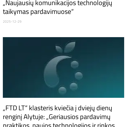
„Naujausių komunikacijos technologijų
taikymas pardavimuose“
2025-12-29
„FTD LT“ klasteris kviečia į dviejų dienų
renginį Alytuje: „Geriausios pardavimų
praktikos, naujos technologijos ir rinkos