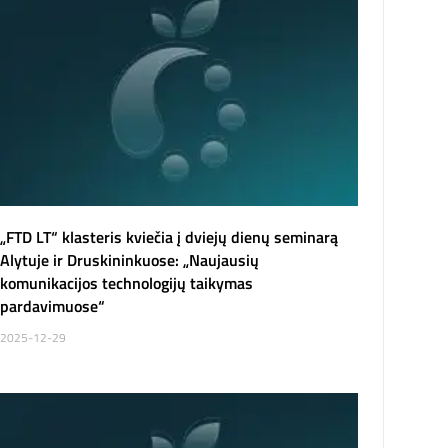
„FTD LT“ klasteris kviečia į dviejų dienų seminarą
Alytuje ir Druskininkuose: „Naujausių
komunikacijos technologijų taikymas
pardavimuose“
2025-12-29