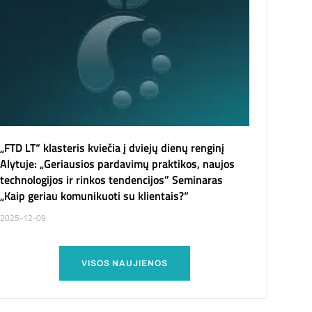
„FTD LT“ klasteris kviečia į dviejų dienų renginį
Alytuje: „Geriausios pardavimų praktikos, naujos
technologijos ir rinkos tendencijos” Seminaras
„Kaip geriau komunikuoti su klientais?“
2025-12-09
VISOS NAUJIENOS