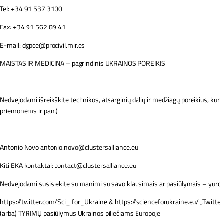
Tel: +34 91 537 3100
Fax: +34 91 562 89 41
E-mail: dgpce@procivil.mir.es
MAISTAS IR MEDICINA – pagrindinis UKRAINOS POREIKIS
Nedvejodami išreikškite technikos, atsarginių dalių ir medžiagų poreikius, k
priemonėms ir pan.)
Antonio Novo antonio.novo@clustersalliance.eu
Kiti EKA kontaktai: contact@clustersalliance.eu
Nedvejodami susisiekite su manimi su savo klausimais ar pasiūlymais – yu
https://twitter.com/Sci_ for_Ukraine & https://scienceforukraine.eu/ „Twitter
(arba) TYRIMŲ pasiūlymus Ukrainos piliečiams Europoje