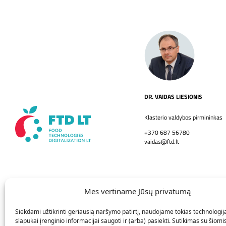
DR. VAIDAS LIESIONIS
Klasterio valdybos pirmininkas
+370 687 56780
vaidas@ftd.lt
Mes vertiname Jūsų privatumą
Siekdami užtikrinti geriausią naršymo patirtį, naudojame tokias technologij
EXPO FTD LT
INO FTD LT
slapukai įrenginio informacijai saugoti ir (arba) pasiekti. Sutikimas su šiomi