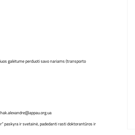
uriuos galėtume perduoti savo nariams (transporto
rchak.alexandre@appau.org.ua
“ paskyra ir svetainė, padedanti rasti doktorantūros ir