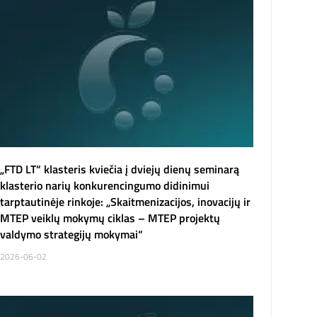
„FTD LT“ klasteris kviečia į dviejų dienų seminarą
klasterio narių konkurencingumo didinimui
tarptautinėje rinkoje: „Skaitmenizacijos, inovacijų ir
MTEP veiklų mokymų ciklas – MTEP projektų
valdymo strategijų mokymai“
2026-06-02