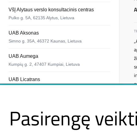
Pasirengę
veikt
ka