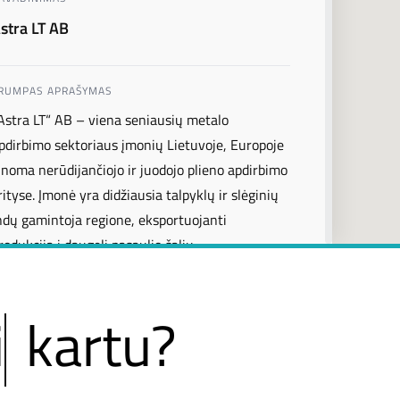
i
rtu?