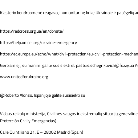
Klasterio bendruomenė reagavo į humanitarinę krizę Ukrainoje ir pabėgėlių an
——————————————
https://redcross.org.ua/en/donate/
https://help.unicef.org/ukraine-emergency
https://ec.europa.eu/echo/what/civil-protection/eu-civil-protection-mech
Gerbiamieji, su manimi galite susisiekti el. paštu:s.schegrikovich@fozzy.ua A
www.unitedforukraine.org
@Roberto Alonso, Ispanijoje galite susisiekti su
Vidaus reikalų ministerija, Civilinės saugos ir ekstremalių situacijų generaline 
Protección Civil y Emergencias)
Calle Quintiliano 21, E – 28002 Madrid (Spain)