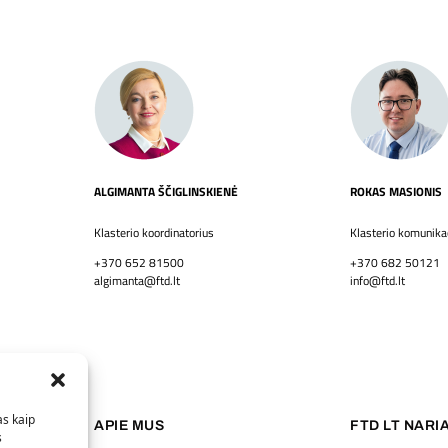
ALGIMANTA ŠČIGLINSKIENĖ
ROKAS MASIONIS
Klasterio koordinatorius
Klasterio komunikac
+370 652 81500
+370 682 50121
algimanta@ftd.lt
info@ftd.lt
as kaip
APIE MUS
FTD LT NARIA
s