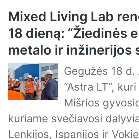
Mixed Living Lab re
18 dieną: “Žiedinės 
metalo ir inžinerijos
Gegužės 18 d. 
“Astra LT”, kur
Mišrios gyvosio
kuriame svečiavosi dalyviai
Lenkijos, Ispanijos ir Voki