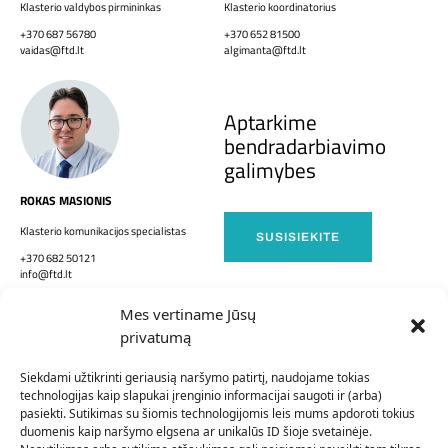
Klasterio valdybos pirmininkas
Klasterio koordinatorius
+370 687 56780
+370 652 81500
vaidas@ftd.lt
algimanta@ftd.lt
Aptarkime
bendradarbiavimo
galimybes
ROKAS MASIONIS
Klasterio komunikacijos specialistas
SUSISIEKITE
+370 682 50121
info@ftd.lt
Mes vertiname Jūsų
privatumą
EXPO FTD LT
INO FTD LT
Siekdami užtikrinti geriausią naršymo patirtį, naudojame tokias
technologijas kaip slapukai įrenginio informacijai saugoti ir (arba)
APIE MUS
FTD LT NARIAI
pasiekti. Sutikimas su šiomis technologijomis leis mums apdoroti tokius
duomenis kaip naršymo elgsena ar unikalūs ID šioje svetainėje.