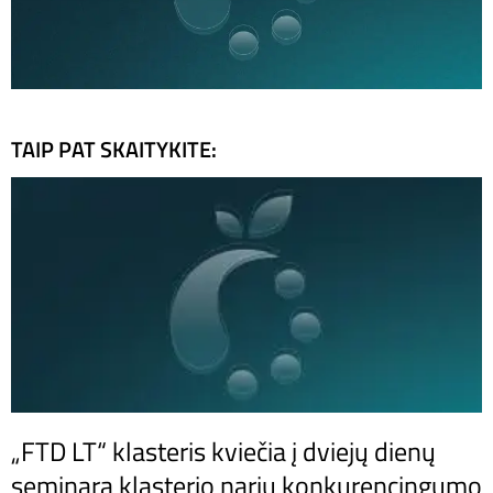
TAIP PAT SKAITYKITE:
„FTD LT“ klasteris kviečia į dviejų dienų
seminarą klasterio narių konkurencingumo