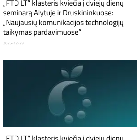
„FTD LT“ klasteris kviečia į dviejų dienų
seminarą Alytuje ir Druskininkuose:
„Naujausių komunikacijos technologijų
taikymas pardavimuose“
2025-12-29
„FTD LT“ klasteris kviečia į dviejų dienų