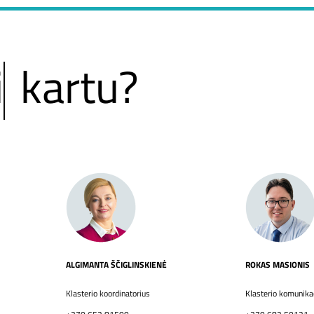
i
tu?
ALGIMANTA ŠČIGLINSKIENĖ
ROKAS MASIONIS
Klasterio koordinatorius
Klasterio komunikac