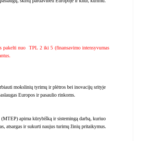
laugų, skirtų pardavinėti Europoje ir kitur, kūrimu.
.
gas pakelti nuo TPL 2 iki 5 (finansavimo intensyvumas
antus.
auti mokslinių tyrimų ir plėtros bei inovacijų srityje
 paslaugas Europos ir pasaulio rinkoms.
tra (MTEP) apima kūrybišką ir sistemingą darbą, kuriuo
as, atsargas ir sukurti naujus turimų žinių pritaikymus.