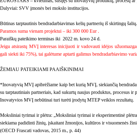
EUROSTARS – kvietimas, susijęs su inovatyvių produktų, procesų ar pas
Dalyviai: SVV įmonės bei mokslo institucijos.
Būtinas tarptautinis bendradarbiavimas kelių partnerių iš skirtingų šalių
Paramos suma vienam projektui – iki 300 000 Eur .
Paraiškų pateikimo terminas iki 2022 m. kovo 24 d.
Jeigu atsirastų MVĮ interesas inicijuoti ir vadovauti idėjos užuomaz
gali siekti iki 75%), tai galėtume aptarti galimus bendradarbiavimo vari
ŽEMIAU PATEIKIAMI PAAIŠKINIMAI
*Inovatyvią MVĮ apibrėžiame kaip bet kurią MVĮ, siekiančią bendradarbi
su tarptautiniais partneriais, kad sukurtų naujus produktus, procesus ir
Inovatyvios MVĮ nebūtinai turi turėti įrodytų MTEP veiklos rezultatų.
Moksliniai tyrimai ir plėtra: „Moksliniai tyrimai ir eksperimentinė plė
siekiama padidinti žinių, įskaitant žmonijos, kultūros ir visuomenės žini
(OECD Frascati vadovas, 2015 m., p. 44)