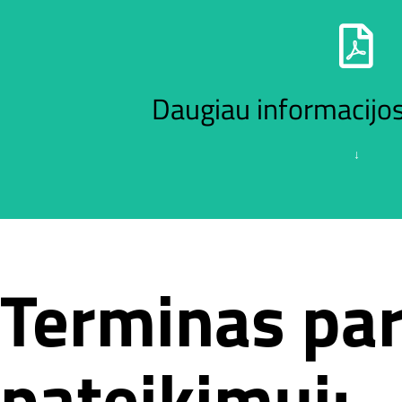
Daugiau informacijos
↓
Terminas pa
Išsamesnis projek
↓
pateikimui:
PERŽIŪRĖTI