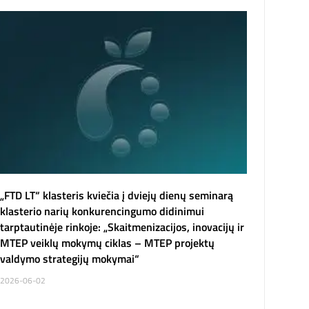
„FTD LT“ klasteris kviečia į dviejų dienų seminarą
klasterio narių konkurencingumo didinimui
tarptautinėje rinkoje: „Skaitmenizacijos, inovacijų ir
MTEP veiklų mokymų ciklas – MTEP projektų
valdymo strategijų mokymai“
2026-06-02