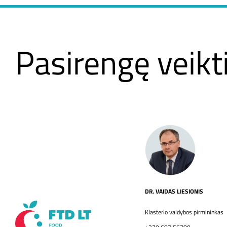
Pasirengę
veikt
kar
DR. VAIDAS LIESIONIS
Klasterio valdybos pirmininkas