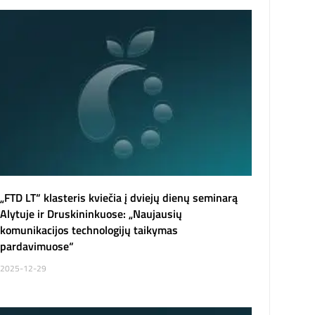
„FTD LT“ klasteris kviečia į dviejų dienų seminarą
Alytuje ir Druskininkuose: „Naujausių
komunikacijos technologijų taikymas
pardavimuose“
2025-12-29