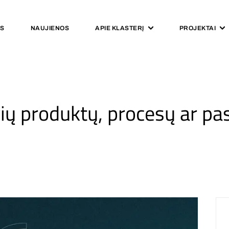
IS
NAUJIENOS
APIE KLASTERĮ
PROJEKTAI
vių produktų, procesų ar pa